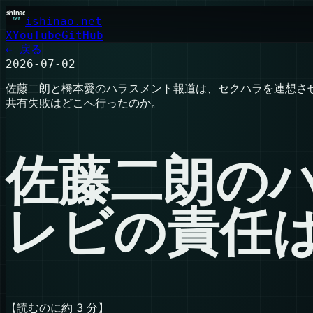
ishinao.net
X
YouTube
GitHub
← 戻る
2026-07-02
佐藤二朗と橋本愛のハラスメント報道は、セクハラを連想さ
共有失敗はどこへ行ったのか。
佐藤二朗の
レビの責任
【読むのに約 3 分】