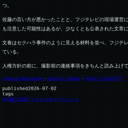
つ。
佐藤の言い方が悪かったことと、フジテレビの現場運営
も注意した可能性はあるが、少なくとも公表された文章
文春はセクハラ事件のように見える材料を並べ、フジテ
ている。
人権方針の前に、撮影前の連絡事項をきちんと読み上げ
View as Markdown
·
Open in Claude
·
Open in ChatGPT
published
2026-07-02
tags
#
佐藤二朗
#
フジテレビ
#
ハラスメント