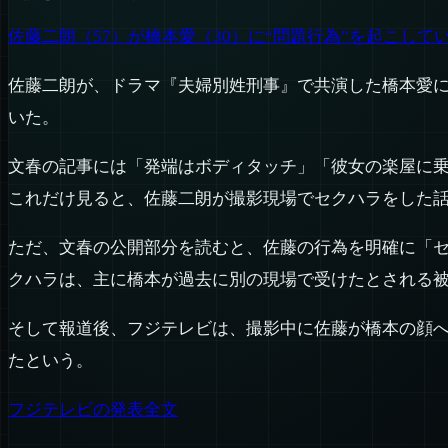
佐藤二朗（57）が橋本愛（30）に“問題行為”を起こし
佐藤二朗が、ドラマ『夫婦別姓刑事』で共演した橋本愛
いた。
文春の記事には「発端はボディタッチ」「彼女の楽屋に
これだけ見ると、佐藤二朗が撮影現場でセクハラをした話
ただ、文春の公開部分を読むと、佐藤の行為を明確に「
クハラは、主に橋本が過去に別の現場で受けたとされる
そして報道後、フジテレビは、撮影中に佐藤が橋本の顔
たという。
フジテレビの発表全文