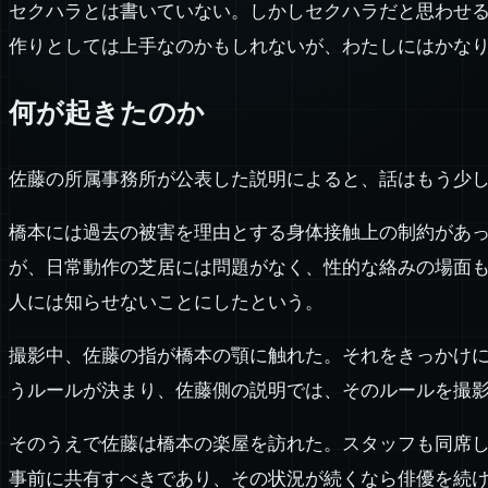
セクハラとは書いていない。しかしセクハラだと思わせ
作りとしては上手なのかもしれないが、わたしにはかな
何が起きたのか
佐藤の所属事務所が公表した説明によると、話はもう少
橋本には過去の被害を理由とする身体接触上の制約があ
が、日常動作の芝居には問題がなく、性的な絡みの場面
人には知らせないことにしたという。
撮影中、佐藤の指が橋本の顎に触れた。それをきっかけ
うルールが決まり、佐藤側の説明では、そのルールを撮
そのうえで佐藤は橋本の楽屋を訪れた。スタッフも同席
事前に共有すべきであり、その状況が続くなら俳優を続