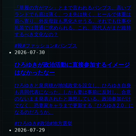
「草履の方がマシ」とまで言われるパンプス。高いブ
ランドでも底は薄く、つま先は狭く、ヒールで体重は
前へ寄り、外反母趾も悪化させうる。それでも仕事や
礼装では普通に求められる。これ、現代人がまだ維持
するべき文化なの？
#
靴
#
ファッション
#
パンプス
2026-07-30
ひろゆきが政治活動に直接参加するイメージ
はなかったなー
ひろゆきと泉房穂が地域政党を設立し、ひろゆき自身
も共同代表になった。しかも妻は事前に反対し、合意
のないまま発表されたと激怒している。政治参加だけ
でなく、恐妻家キャラまで更新する「ひろゆき2.0」に
なるのだろうか。
#
ひろゆき
#
政治
#
地方選挙
2026-07-29