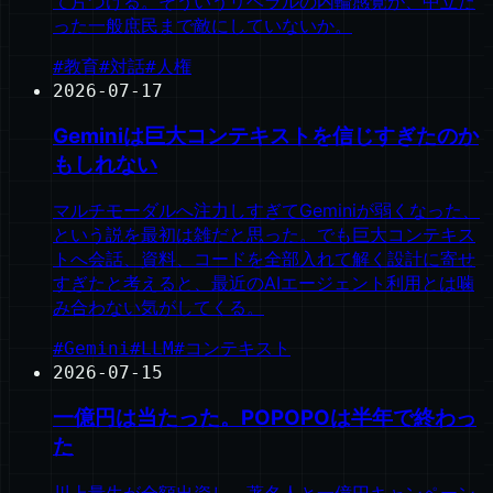
て片づける。そういうリベラルの内輪感覚が、中立だ
った一般庶民まで敵にしていないか。
#
教育
#
対話
#
人権
2026-07-17
Geminiは巨大コンテキストを信じすぎたのか
もしれない
マルチモーダルへ注力しすぎてGeminiが弱くなった、
という説を最初は雑だと思った。でも巨大コンテキス
トへ会話、資料、コードを全部入れて解く設計に寄せ
すぎたと考えると、最近のAIエージェント利用とは噛
み合わない気がしてくる。
#
Gemini
#
LLM
#
コンテキスト
2026-07-15
一億円は当たった。POPOPOは半年で終わっ
た
川上量生が全額出資し、著名人と一億円キャンペーン