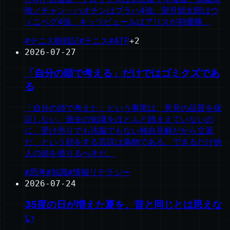
唯／チャン・ハオチンはプラハ4強、望月慎太郎はウ
ィニペグ4強。キッツビュールはアリスが初優勝。
#
テニス観戦記
#
テニス
#
ATP
+
2
2026-07-27
「自分の頭で考える」だけではゴミクズであ
る
「自分の頭で考えた」という事実は、意見の品質を保
証しない。過去の知識をほとんど踏まえていないの
に、受け売りでも洗脳でもない独自見解だから立派
だ、という顔をする言説は偽物である。できるだけ他
人の頭を借りるべきだ。
#
思考
#
知識
#
情報リテラシー
2026-07-24
35度の日が増えた夏を、昔と同じとは思えな
い