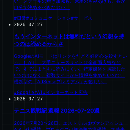
い。ステーキの焼き加減も、床屋のもみあげも、客が
自分で決めるべきなのか。
#
日常
#
コミュニケーション
#
サービス
2026-07-27
もうインターネットは無料だという幻想を持
つのは諦めるからさ
GoogleのAIモードはリンクをたどる好奇心を殺すとい
う。しかし、大手ニュースサイトは全画面広告など
で、すでにまともに読みにくい。特定媒体を購読した
いのではなく、複数サイトから情報を集めたいので、
横断型の「AdSenseプレミアム」が欲しい。
#
Google
#
AI
#
インターネット広告
2026-07-27
テニス観戦記 週報 2026-07-20週
2026年7月20〜26日。エストリルはヴァンアッシュ
がATP初優勝、ブロックスは初決勝で準優勝。加藤未