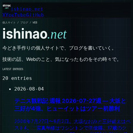
ishinao.net
X
YouTube
GitHub
個人サイト / ブログ / WEB
ishinao
.net
今どき手作りの個人サイトで、ブログを書いていく。
技術の話、Webのこと、気になったものをその時々で。
LATEST ENTRIES
20
entries
2026-08-04
テニス観戦記 週報 2026-07-27週 — 大坂と
三好が4強、ヒューイットはツアー初勝利
2026年7月27日〜8月2日。大坂なおみと三好健太はベ
スト4。二宮真琴組はワシントンで準優勝。17歳のク