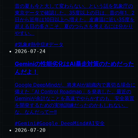
昔の夏も今と大して変わらない、という話を気象庁の
東京データで確認した。35度以上の日は、昔の年1、2
日から近年は10日以上へ増えた。皮膚温に近い35度を
超える日の多さこそ、夏のつらさを考えるには分かり
やすい。
#
気象
#
熱中症
#
データ
2026-07-24
Geminiの性能劣化はAI暴走対策のためだった
んだよ！
Google DeepMindが、将来AIが組織内で裏切る場合に
備えた「AI Control Roadmap」を発表した。最近の
Geminiが余計なことを高速でやらかすのも、安全装置
を開発するための実地訓練だったのかもしれない。
な、なんだってー!!
#
Gemini
#
Google DeepMind
#
AI安全
2026-07-20