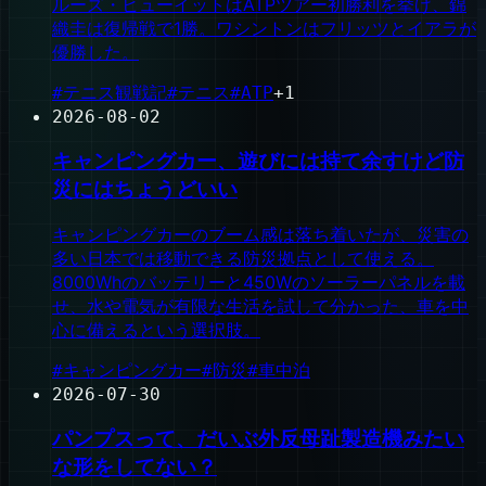
ルーズ・ヒューイットはATPツアー初勝利を挙げ、錦
織圭は復帰戦で1勝。ワシントンはフリッツとイアラが
優勝した。
#
テニス観戦記
#
テニス
#
ATP
+
1
2026-08-02
キャンピングカー、遊びには持て余すけど防
災にはちょうどいい
キャンピングカーのブーム感は落ち着いたが、災害の
多い日本では移動できる防災拠点として使える。
8000Whのバッテリーと450Wのソーラーパネルを載
せ、水や電気が有限な生活を試して分かった、車を中
心に備えるという選択肢。
#
キャンピングカー
#
防災
#
車中泊
2026-07-30
パンプスって、だいぶ外反母趾製造機みたい
な形をしてない？