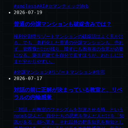
#
ampless
#
AI
#
セマンティックWeb
2026-07-19
普通の分譲マンションも破綻含みでは？
権利分割型リゾートマンションの破綻話はよく見かけ
る。でも、老朽化した普通の分譲マンションも、売れ
ず、管理費だけが残り、壊すにも所有者の合意が必要
になる。築古戸建てを自分で直すほうが、わたしには
まだ分かりやすい。
#
分譲マンション
#
リゾートマンション
#
住宅
2026-07-17
対話の前に正解が決まっている教室と、リベ
ラルの内輪感覚
「対話」が教室のファシズムを加速させる時、という
noteを読んだ。自分たちの思想を学んだ人だけを「知
識がある」側へ置き、それ以外の野良知見を無知とし