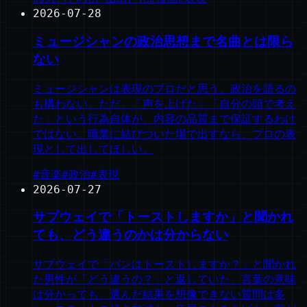
2026-07-28
ミュージシャンの政治思想まで名曲とは限ら
ない
ミュージシャンは表現のプロだと思う。政治を語るの
も構わない。ただ、「声を上げた」「自分の頭で考え
た」という行為自体が、内容の品質まで保証するわけ
ではない。職業に結びついた場で出すなら、プロの表
現として出してほしい。
#
音楽
#
政治
#
表現
2026-07-27
サブウェイで「トーストしますか」と聞かれ
ても、どう違うのかは分からない
サブウェイで「パンはトーストしますか？」と聞かれ
た男性が「どう違うの？」と返していた。言葉の意味
は分かっても、選んだ結果を想像できない質問は多