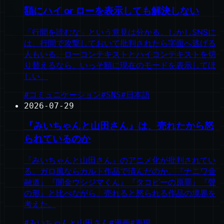
額にハイ or ローを表示しても解決しない
「行間を読むな」という意見は分かる。しかしSNSに
は、行間で攻撃しておいて批判されたら字面へ逃げる
人もいる。ローコンテキストとハイコンテキストを切
り替えるなら、いっそ額に現在のモードを表示してほ
しい。
#
コミュニケーション
#
SNS
#
日本語
2026-07-29
『みいちゃんと山田さん』は、売れたから怒
られているのか
『みいちゃんと山田さん』のアニメ化が批判されてい
る。ガロ風ならカルト作品で済んだのか。『ナニワ金
融道』『闇金ウシジマくん』『タコピーの原罪』『聲
の形』と比べながら、売れると怒られる作品の境界を
考えた。
#
みいちゃんと山田さん
#
漫画
#
表現