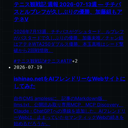
テニス観戦記 週報 2026-07-13週 — チチパ
スとルブレフが久しぶりの優勝、加藤組もア
テネV
2026年7月13週。チチパスがグシュタード、ルブレフ
がバスタードで久しぶりの優勝。加藤未唯／チャン組
はアテネWTA250ダブルス優勝。本玉真唯はシード撃
破から2回戦惜敗。
#
テニス観戦記
#
テニス
#
ATP
+
2
2026-07-19
ishinao.netをAIフレンドリーなWebサイトに
してみた
自作CMS amplessに、記事のMarkdown版、
llms.txt、公開読み取り専用MCP、MCP Discovery、
Claude・ChatGPTへの導線を追加した。AIフレンドリ
ーWebは、止まっていたセマンティックWebの続きを
始めるだろうか。