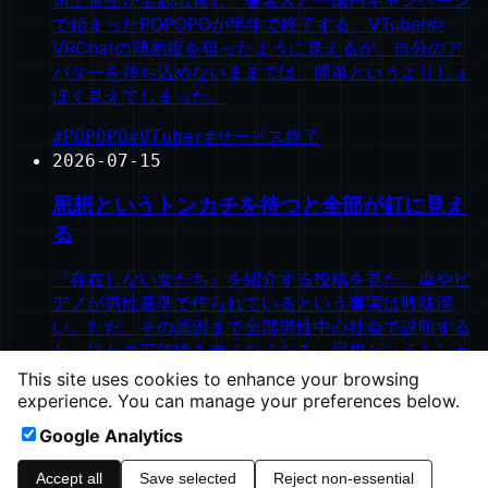
で始まったPOPOPOが半年で終了する。VTuberや
VRChatの簡易版を狙ったように見えるが、自分のア
バターを持ち込めないままでは、簡単というよりしょ
ぼく見えてしまった。
#
POPOPO
#
VTuber
#
サービス終了
2026-07-15
思想というトンカチを持つと全部が釘に見え
る
『存在しない女たち』を紹介する投稿を見た。車やピ
アノが男性基準で作られているという事実は興味深
い。ただ、その原因まで全部男性中心社会で説明する
と、ほかの可能性を考えなくなる。思想というトンカ
チは便利だが、便利すぎる。
This site uses cookies to enhance your browsing
experience. You can manage your preferences below.
#
思想
#
ジェンダー
#
確証バイアス
Google Analytics
©
2026
ishinao.net
Accept all
Save selected
Reject non-essential