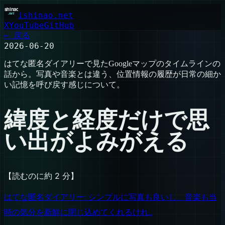
ishinao.net
X
YouTube
GitHub
← 戻る
2026-06-20
はてな匿名ダイアリーで見たGoogleマップのタイムラインの
話から。写真や音楽とは違う、位置情報の履歴が日常の細か
い記憶を呼び戻す感じについて。
緯度と経度だけで思
い出がよみがえる
【読むのに約 2 分】
はてな匿名ダイアリー: シンプルに写真も良いし、音楽も当
時の気分を新鮮に閉じ込めてくれるけれ..