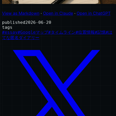
View as Markdown
·
Open in Claude
·
Open in ChatGPT
published
2026-06-20
tags
#
essay
#
Googleマップ
#
タイムライン
#
位置情報
#
記憶
#
は
てな匿名ダイアリー