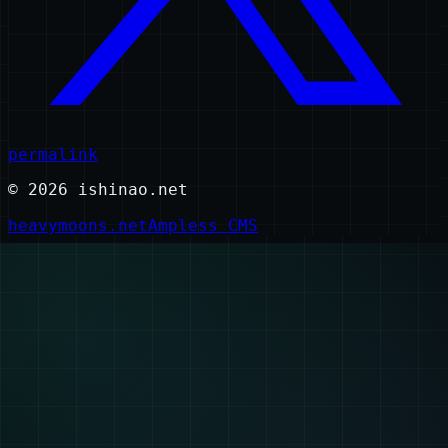
permalink
©
2026
ishinao.net
heavymoons.net
Ampless CMS