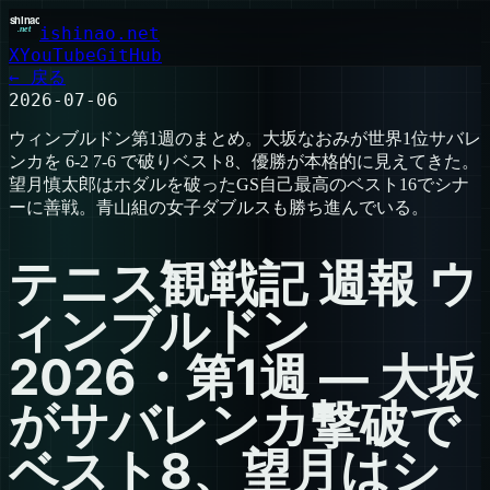
ishinao.net
X
YouTube
GitHub
← 戻る
2026-07-06
ウィンブルドン第1週のまとめ。大坂なおみが世界1位サバレ
ンカを 6-2 7-6 で破りベスト8、優勝が本格的に見えてきた。
望月慎太郎はホダルを破ったGS自己最高のベスト16でシナ
ーに善戦。青山組の女子ダブルスも勝ち進んでいる。
テニス観戦記 週報 ウ
ィンブルドン
2026・第1週 — 大坂
がサバレンカ撃破で
ベスト8、望月はシ