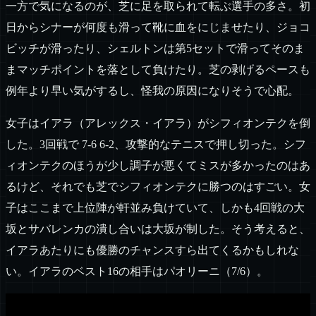
一方で気になるのが、芝に足を取られて転ぶ選手の多さ。初
日からシナーが何度も滑って靴に血をにじませたり、ジョコ
ビッチが滑ったり、シェルトンは第5セットで滑ってそのま
まマッチポイントを落として負けたり。芝の剥げるペースも
例年より早い気がするし、怪我の原因になりそうで心配。
女子はイアラ（アレックス・イアラ）がシフィオンテクを倒
した。3回戦で 7-6 6-2、攻撃的なテニスで押し切った。シフ
ィオンテクのほうが少し調子が悪くてミスが多かったのはあ
るけど、それでも芝でシフィオンテクに勝つのはすごい。女
子はここまで上位陣が軒並み負けていて、しかも4回戦の大
坂とサバレンカの潰し合いは大坂が制した。そう考えると、
イアラあたりにも優勝のチャンスすら出てくるかもしれな
い。イアラのベスト16の相手はパオリーニ（7/6）。