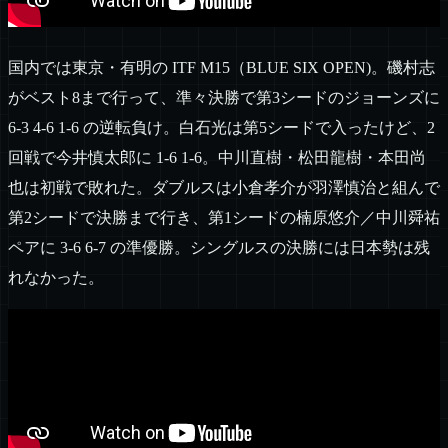
国内では東京・有明の ITF M15（BLUE SIX OPEN)。磯村志
がベスト8まで行って、準々決勝で第3シードのジョーンズに
6-3 4-6 1-6 の逆転負け。白石光は第5シードで入ったけど、2
回戦で今井慎太郎に 1-6 1-6。中川直樹・松田龍樹・本田尚
也は初戦で敗れた。ダブルスは小倉孝介が羽澤慎治と組んで
第2シードで決勝まで行き、第1シードの楠原悠介／中川舜祐
ペアに 3-6 6-7 の準優勝。シングルスの決勝には日本勢は残
れなかった。