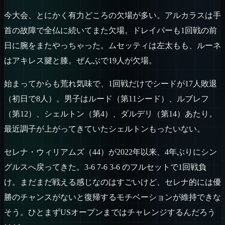
今大会、とにかく有力どころの欠場が多い。アルカラスは手
首の故障で全仏に続いてまた欠場。ドレイパーも1回戦の前
日に腕をまたやっちゃった。ムセッティは左太もも、ルーネ
はアキレス腱と膝。ぜんぶで19人が欠場。
始まってからも荒れ気味で、1回戦だけでシードが17人敗退
（初日で8人）。男子はルード（第11シード）、ルブレフ
（第12）、シェルトン（第4）、ダルデリ（第14）あたり。
最近調子が上がってきていたシェルトンもったいない。
セレナ・ウィリアムズ（44）が2022年以来、4年ぶりにシン
グルスへ戻ってきた。3-6 7-6 3-6 のフルセットで1回戦負
け。まだまだ戦える感じなのはすごいけど、セレナ的には優
勝のチャンスがないと復帰するモチベーションが維持できな
そう。ひとまずUSオープンまではチャレンジするんだろう