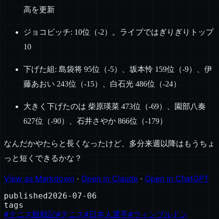
高を更新
ジョコビッチ: 10位（-2）。ライブではぎりぎりトップ
10
下げた組: 島袋将 95位（-5）、坂本怜 159位（-9）、伊
藤あおい 243位（-15）、白石光 486位（-24）
大きく下げたのは 柴原瑛菜 473位（-69）、園部八奏
627位（-90）、石井さやか 866位（-179）
なんだかやたらと長くなったけど、多分来週以降はもうちょ
っと短くできるかな？
View as Markdown
·
Open in Claude
·
Open in ChatGPT
published
2026-07-06
tags
#
テニス観戦記
#
テニス
#
日本人選手
#
ウィンブルドン