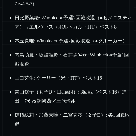
7 6-4 5-7）
日比野菜緒: Wimbledon予選2回戦敗退（●セメニスティ
ア）→エルヴァス（ポルトガル・ITF）ベスト8
本玉真唯: Wimbledon予選2回戦敗退（●クルーガー）
内島萌夏・坂詰姫野・石井さやか: Wimbledon予選1回
戦敗退
山口芽生: ケーリー（米・ITF）ベスト16
青山修子（女子D・Liang組）: 3回戦（ベスト16）進
出。7/6 vs 謝淑薇／王欣瑜組
穂積絵莉・加藤未唯・二宮真琴（女子D）: 各1回戦敗
退