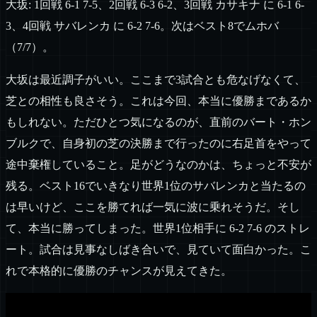
大坂: 1回戦 6-1 7-5、2回戦 6-3 6-2、3回戦 カサキナ に 6-1 6-
3、4回戦 サバレンカ に 6-2 7-6。次はベスト8でムホバ
（7/7）。
大坂は最近調子がいい。ここまで3試合とも危なげなくて、
芝との相性も良さそう。これは今回、本当に優勝まであるか
もしれない。ただひとつ気になるのが、直前のバート・ホン
ブルクで、自身初の芝の決勝まで行ったのに右足首をやって
途中棄権していること。足がどうなのかは、ちょっと不安が
残る。ベスト16でいきなり世界1位のサバレンカと当たるの
は早いけど、ここを勝てれば一気に波に乗れそうだ。そし
て、本当に勝ってしまった。世界1位相手に 6-2 7-6 のストレ
ート。試合は見事なしばき合いで、見ていて面白かった。こ
れで本格的に優勝のチャンスが見えてきた。