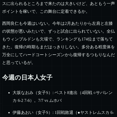
スに出られるところまで来たのは大きいけど、あともう一声
ポイントを稼いで、この舞台に定着できるか。
西岡良仁も今週はいない。今年は2月あたりから左肩と左膝
の状態が悪いみたいで、ずっと試合に出られていない。全仏
もウィンブルドンも欠場で、ランキングも174位まで落ちて
きた。復帰の時期もまだはっきりしない。多分ある程度体を
万全にしてハードコートシーズンから復帰するつもりなんだ
と思っているが。
今週の日本人女子
大坂なおみ（女子S）: ベスト8進出（4回戦 ○サバレン
カ 6-2 7-6）。7/7 vs ムホバ
伊藤あおい（女子S）: 1回戦敗退（●ヤストレムスカ 6-