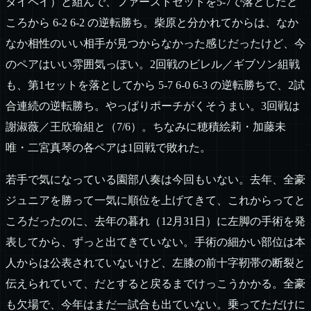
タイペイ）と組んで、ファーストセットを5-7で落としたと
ころから 6-2 6-2 の逆転勝ち。柴原と分かれてからは、なか
なか相性のいい相手が見つからなかった感じだったけど、今
のペアはいい雰囲気っぽい。2回戦のビレル／ギブソン組戦
も、第1セットを落としてから 5-7 6-0 6-3 の逆転勝ちで、2試
合連続の逆転勝ち。やっぱりポーチがくそうまい。3回戦は
謝淑薇／王欣瑜組と（7/6）。ちなみに穂積絵莉・加藤未
唯・二宮真琴の各ペアは1回戦で敗れた。
若手で気になっている園部八奏は今回もいない。去年、全豪
ジュニアを勝って一気に順位を上げてきて、これからってと
ころだったのに、去年の暮れ（12月31日）に左脚の手術を発
表してから、ずっと出てきていない。手術の細かい部位は本
人からは公表されていないけど、左膝の前十字靭帯の断裂と
伝えられていて、だとすると戻るまでけっこうかかる。全豪
も欠場で、今年はまだ一試合も出ていない。乗ってただけに