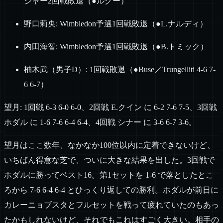
ジャー2回戦敗退（●ルグー）
野口莉央: Wimbledon予選1回戦敗退（●L.ナルディ）
内田海智: Wimbledon予選1回戦敗退（●B.トミック）
柚木武（男子D）: 1回戦敗退（●Buse／Trungelliti 4-6 7-
6 6-7）
望月: 1回戦 6-3 6-0 6-0、2回戦 E.クイン に 6-2 7-6 7-5、3回戦
ホダル に 1-6 7-6 6-4 6-4、4回戦 シナー に 3-6 6-7 3-6。
望月はここ数年、なかなか100位以内に定着できないけど、
いちばん得意な芝で、ついに大きな結果を出した。3回戦で
ホダルに勝ってベスト16。第1セットを 1-6 で落としたとこ
ろから 7-6 6-4 6-4 とひっくり返しての勝利。ホダルが前日に
カレーニョブスタとフルセットを戦って疲れていたのもあっ
たかもしれないけど、それでもこれはすごく大きい。相手の