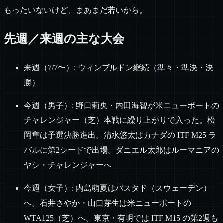
もったいないけど、まあまだ若いから。
先週／来週の主な大会
来週（7/7〜）: ウィンブルドン継続（準々・準決・決
勝）
今週（男子）: 野口莉央・内田海智が米ニューポートの
チャレンジャー（芝）本戦に繰り上がりで入った。松
岡隼は予選決勝進出。清水悠太はカナダの ITF M25 ラ
バルに第2シードで出場。ダニエル太郎はルーマニアの
ヤシ・チャレンジャーへ
今週（女子）: 内島萌夏はバスタド（スウェーデン）
へ。石井さやか・山口芽生は米ニューポートの
WTA125（芝）へ。東京・有明では ITF M15 の第2週も