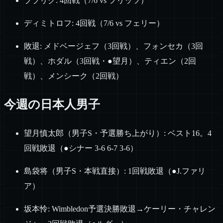
ブブリク: 4回戦（7/6 vs フリッツ）
ディミトロフ: 4回戦（7/6 vs フェリー）
敗退: メドベージェフ（3回戦）、フォンセカ（3回
戦）、ホダル（3回戦・●望月）、ティエン（2回
戦）、メンシーク（2回戦）
今週の日本人男子
望月慎太郎（男子S・予選勝ち上がり）: ベスト16。4
回戦敗退（●シナー 3-6 6-7 3-6）
島袋将（男子S・本戦直接）: 1回戦敗退（●J.ファリ
ア）
坂本怜: Wimbledon予選決勝敗退→ケーリー・チャレン