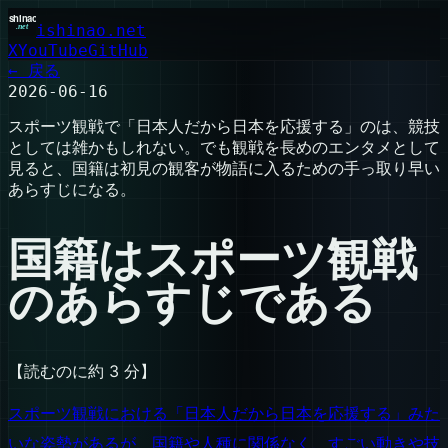
ishinao.net
X
YouTube
GitHub
← 戻る
2026-06-16
スポーツ観戦で「日本人だから日本を応援する」のは、競技
としては雑かもしれない。でも観戦を長めのエンタメとして
見ると、国籍は初見の観客が物語に入るための手っ取り早い
あらすじになる。
国籍はスポーツ観戦
のあらすじである
【読むのに約 3 分】
スポーツ観戦における「日本人だから日本を応援する」みた
いな姿勢があるが、国籍や人種に関係なく、すごい動きや技