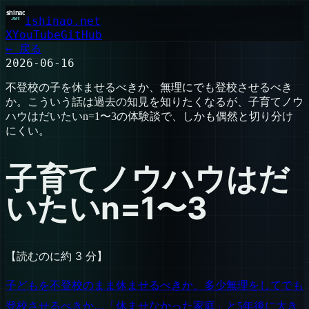
ishinao.net
X
YouTube
GitHub
← 戻る
2026-06-16
不登校の子を休ませるべきか、無理にでも登校させるべき
か。こういう話は過去の知見を知りたくなるが、子育てノウ
ハウはだいたいn=1〜3の体験談で、しかも偶然と切り分け
にくい。
子育てノウハウはだ
いたいn=1〜3
【読むのに約 3 分】
子どもを不登校のまま休ませるべきか、多少無理をしてでも
登校させるべきか…「休ませなかった家庭」と5年後に大き