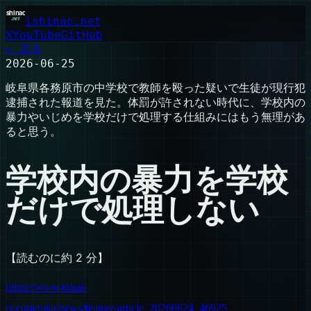
ishinao.net
X
YouTube
GitHub
← 戻る
2026-06-25
岐阜県各務原市の中学校で教師を殴った疑いで生徒が現行犯
逮捕された報道を見た。体罰が許されない時代に、学校内の
暴力やいじめを学校だけで処理する仕組みにはもう無理があ
ると思う。
学校内の暴力を学校
だけで処理しない
【読むのに約 2 分】
https://www.tokai-
tv.com/tokainews/feature/article_20260624_46925