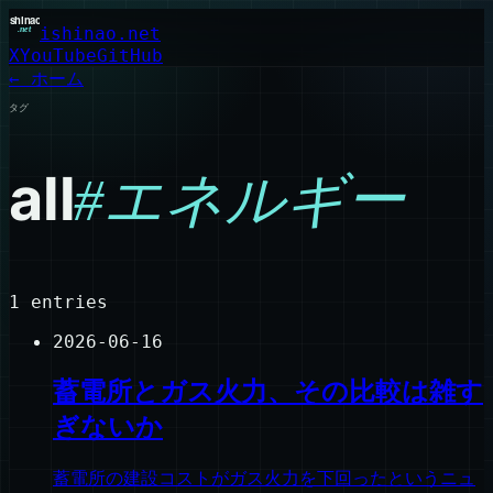
ishinao.net
X
YouTube
GitHub
← ホーム
タグ
all
#
エネルギー
1
entries
2026-06-16
蓄電所とガス火力、その比較は雑す
ぎないか
蓄電所の建設コストがガス火力を下回ったというニュ