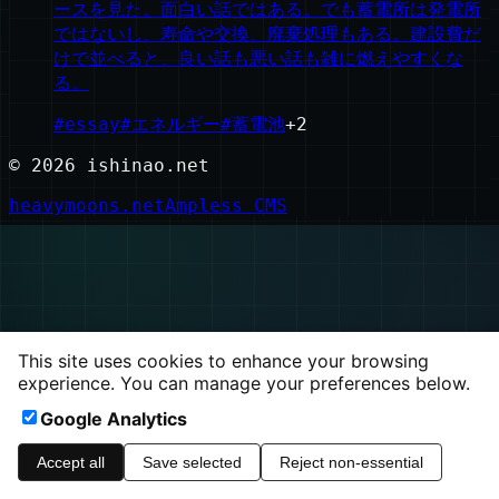
ースを見た。面白い話ではある。でも蓄電所は発電所
ではないし、寿命や交換、廃棄処理もある。建設費だ
けで並べると、良い話も悪い話も雑に燃えやすくな
る。
#
essay
#
エネルギー
#
蓄電池
+
2
©
2026
ishinao.net
heavymoons.net
Ampless CMS
This site uses cookies to enhance your browsing
experience. You can manage your preferences below.
Google Analytics
Accept all
Save selected
Reject non-essential