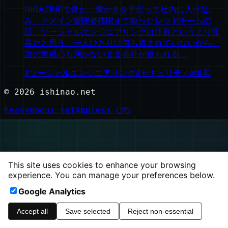
GIGAZINEで見た、雪かきを手伝って社内に入り込
み、ドメイン管理者権限まで取ったレッドチームの
話。ソーシャルエンジニアリングは詐欺というより怪
異だと思う。一人ひとりは何も盗まれていないから、
誰の警戒心も湧かないまま会社が食われる。
#
ソーシャルエンジニアリング
#
セキュリティ
#
怪異
©
2026
ishinao.net
heavymoons.net
Ampless CMS
This site uses cookies to enhance your browsing
experience. You can manage your preferences below.
Google Analytics
Accept all
Save selected
Reject non-essential