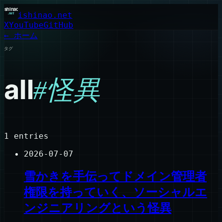
ishinao.net
X
YouTube
GitHub
← ホーム
タグ
all
#
怪異
1
entries
2026-07-07
雪かきを手伝ってドメイン管理者
権限を持っていく、ソーシャルエ
ンジニアリングという怪異