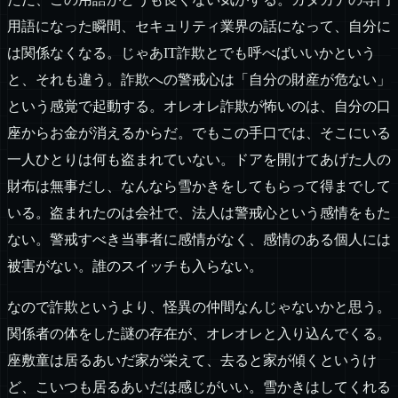
用語になった瞬間、セキュリティ業界の話になって、自分に
は関係なくなる。じゃあIT詐欺とでも呼べばいいかという
と、それも違う。詐欺への警戒心は「自分の財産が危ない」
という感覚で起動する。オレオレ詐欺が怖いのは、自分の口
座からお金が消えるからだ。でもこの手口では、そこにいる
一人ひとりは何も盗まれていない。ドアを開けてあげた人の
財布は無事だし、なんなら雪かきをしてもらって得までして
いる。盗まれたのは会社で、法人は警戒心という感情をもた
ない。警戒すべき当事者に感情がなく、感情のある個人には
被害がない。誰のスイッチも入らない。
なので詐欺というより、怪異の仲間なんじゃないかと思う。
関係者の体をした謎の存在が、オレオレと入り込んでくる。
座敷童は居るあいだ家が栄えて、去ると家が傾くというけ
ど、こいつも居るあいだは感じがいい。雪かきはしてくれる