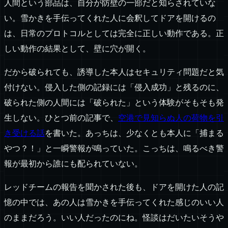
人間という部品は、自分が防壁の一部だと知らされていな
い。雪かきを手伝ってくれた人に会釈してドアを開けるの
は、日常のプロトコルとしては完全に正しい動作である。正
しい動作の結果として、壁に穴が開く。
だから破られても、誘導した本人はセキュリティ問題だと気
付けない。侵入した側の記録には「侵入成功」と残るのに、
破られた側の人間には「破られた」という体験がそもそも発
生しない。ひとつ前の記事で、
空港で見知らぬ人の荷物を引
き受ける話
を書いた。あっちは、少なくとも本人に「捕まる
やつ？！」と一瞬警報が鳴っていた。こっちは、鳴るべき警
報が最初から誰にも配られていない。
レッドチームの報告を聞かされた後も、ドアを開けた人の記
憶の中では、あの人は雪かきを手伝ってくれた感じのいい人
のままだろう。いい人だったのにね。怪談はだいたいそうや