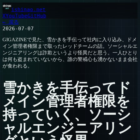
ishinao.net
X
YouTube
GitHub
← 戻る
2026-07-07
GIGAZINEで見た、雪かきを手伝って社内に入り込み、ドメ
イン管理者権限まで取ったレッドチームの話。ソーシャルエ
ンジニアリングは詐欺というより怪異だと思う。一人ひとり
は何も盗まれていないから、誰の警戒心も湧かないまま会社
が食われる。
雪かきを手伝ってド
メイン管理者権限を
持っていく、ソーシ
ャルエンジニアリン