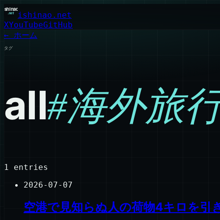
ishinao.net
X
YouTube
GitHub
← ホーム
タグ
all
#
海外旅
1
entries
2026-07-07
空港で見知らぬ人の荷物4キロを引