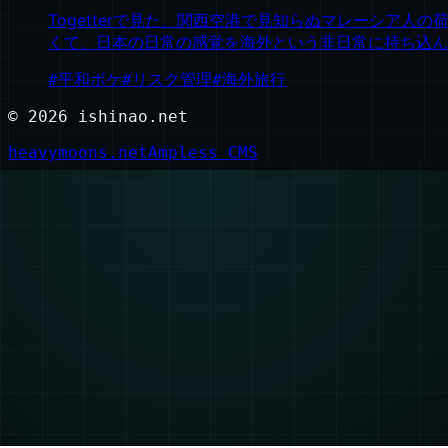
Togetterで見た、関西空港で見知らぬマレーシア
くて、日本の日常の感覚を海外という非日常に持ち込ん
#
平和ボケ
#
リスク管理
#
海外旅行
©
2026
ishinao.net
heavymoons.net
Ampless CMS