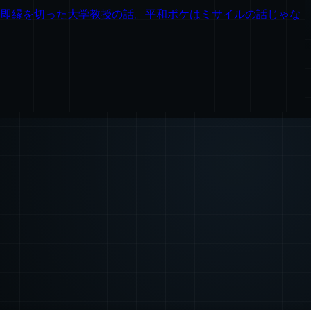
Bと即縁を切った大学教授の話。平和ボケはミサイルの話じゃな