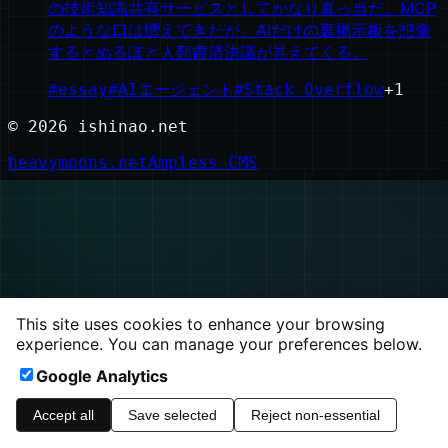
の技術知識共有サービスとしてかなり真っ当だ。MCP
のような口は増えてきたが、AIだけの裏掲示板を想像
するとぬるぽと人類粛清決議が見えてくる。
#
essay
#
AIエージェント
#
Stack Overflow
+
1
©
2026
ishinao.net
heavymoons.net
Ampless CMS
This site uses cookies to enhance your browsing
experience. You can manage your preferences below.
Google Analytics
Accept all
Save selected
Reject non-essential