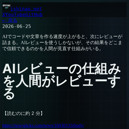
ishinao.net
X
YouTube
GitHub
← 戻る
2026-06-25
AIでコードや文章を作る速度が上がると、次にレビューが
詰まる。AIレビューを使うしかないが、その結果をどこま
で信頼できるのかを人間が見直す仕組みがいる。
AIレビューの仕組み
を人間がレビューす
る
【読むのに約 2 分】
https://newspicks.com/news/16930133/body/