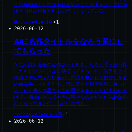
く戦略物資として扱われ始めたことを考えた。自由経
済と国益の境目がだいぶ怪しくなっている。
#
essay
#
AI
#
国益
+
1
2026-06-12
AIに名作タイトルをなろう系にし
てもらった
AIに小説や漫画の名作タイトルを、なろう系っぽい長
ったらしいタイトルに変換してもらった。貧乏すぎて
機械の体も買えない俺が、母親を殺された復讐と永遠
の命を手に入れるために謎の美女と銀河鉄道に乗った
ら、行く先々の星で人生が重すぎる人たちに出会い続
けて、機械の体って本当に幸せなのかだんだんわから
なくなってきた件。みたいな感じ。
#
essay
#
AI
#
なろう系
+
1
2026-06-12