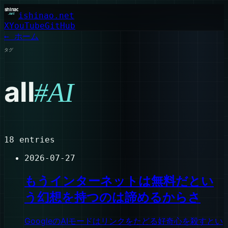
ishinao.net
X
YouTube
GitHub
← ホーム
タグ
all
#
AI
18
entries
2026-07-27
もうインターネットは無料だとい
う幻想を持つのは諦めるからさ
GoogleのAIモードはリンクをたどる好奇心を殺すとい