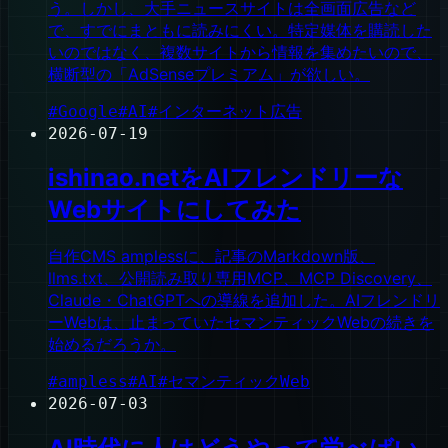
う。しかし、大手ニュースサイトは全画面広告など
で、すでにまともに読みにくい。特定媒体を購読した
いのではなく、複数サイトから情報を集めたいので、
横断型の「AdSenseプレミアム」が欲しい。
#
Google
#
AI
#
インターネット広告
2026-07-19
ishinao.netをAIフレンドリーな
Webサイトにしてみた
自作CMS amplessに、記事のMarkdown版、
llms.txt、公開読み取り専用MCP、MCP Discovery、
Claude・ChatGPTへの導線を追加した。AIフレンドリ
ーWebは、止まっていたセマンティックWebの続きを
始めるだろうか。
#
ampless
#
AI
#
セマンティックWeb
2026-07-03