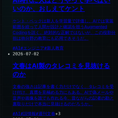
AI時代に人はどうやって学べばい
いのか、おしえてケント
ケント・ベックは新人を学習量で評価し、AIでは実装
範囲を絞って人間が設計と確認を担うAugmented
Codingを説く。絶対的な正解ではないが、この役割分
担は他分野の教育にも応用できそうだ。
#
AI
#
エンジニア
#
新人教育
2026-07-02
文春はAI製のタレコミを見抜ける
のか
文春の強さは記事を書く力だけでなく、タレコミを受
け付け、真贋を見極める力にもある。AIで偽メールや
音声や画像を誰でも作れる今、昔ながらの記者の勘と
裏取りだけで本当に見抜けるのだろうか。
#
AI
#
誤情報
#
週刊文春
+
3