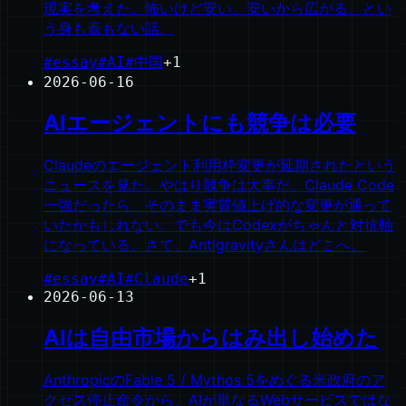
現実を考えた。怖いけど安い、安いから広がる、とい
う身も蓋もない話。
#
essay
#
AI
#
中国
+
1
2026-06-16
AIエージェントにも競争は必要
Claudeのエージェント利用枠変更が延期されたという
ニュースを見た。やはり競争は大事だ。Claude Code
一強だったら、そのまま実質値上げ的な変更が通って
いたかもしれない。でも今はCodexがちゃんと対抗軸
になっている。さて、Antigravityさんはどこへ。
#
essay
#
AI
#
Claude
+
1
2026-06-13
AIは自由市場からはみ出し始めた
AnthropicのFable 5 / Mythos 5をめぐる米政府のア
クセス停止命令から、AIが単なるWebサービスではな