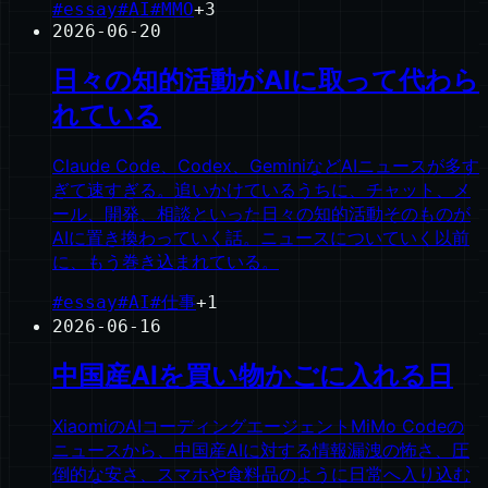
#
essay
#
AI
#
MMO
+
3
2026-06-20
日々の知的活動がAIに取って代わら
れている
Claude Code、Codex、GeminiなどAIニュースが多す
ぎて速すぎる。追いかけているうちに、チャット、メ
ール、開発、相談といった日々の知的活動そのものが
AIに置き換わっていく話。ニュースについていく以前
に、もう巻き込まれている。
#
essay
#
AI
#
仕事
+
1
2026-06-16
中国産AIを買い物かごに入れる日
XiaomiのAIコーディングエージェントMiMo Codeの
ニュースから、中国産AIに対する情報漏洩の怖さ、圧
倒的な安さ、スマホや食料品のように日常へ入り込む