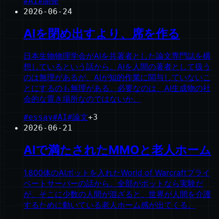
#
AI
#
開発
2026-06-24
AIを閉め出すより、席を作る
日本生物物理学会がAIを共著者とした論文専門誌を構
想しているという話から。AIを人間の著者として扱う
のは無理があるが、AIが知的作業に関与していないこ
とにするのも無理がある。必要なのは、AI生成物の社
会的な置き場所なのではないか。
#
essay
#
AI
#
論文
+
3
2026-06-21
AIで満たされたMMOと老人ホーム
1,800体のAIボットを入れたWorld of Warcraftプライ
ベートサーバーの話から。全部がボットなら実験だ
が、そこに少数の人間が混ざると、世界が人間を介護
するために動いている老人ホーム感が出てくる。