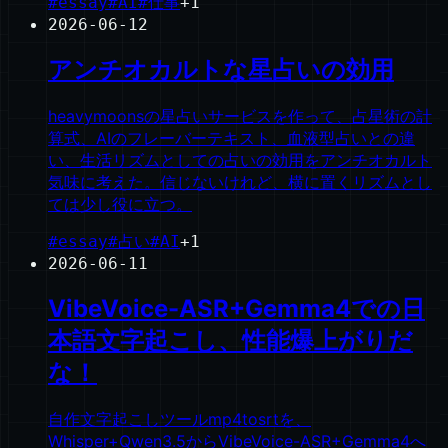
#
essay
#
AI
#
仕事
+
1
2026-06-12
アンチオカルトな星占いの効用
heavymoonsの星占いサービスを作って、占星術の計
算式、AIのフレーバーテキスト、血液型占いとの違
い、生活リズムとしての占いの効用をアンチオカルト
気味に考えた。信じないけれど、横に置くリズムとし
ては少し役に立つ。
#
essay
#
占い
#
AI
+
1
2026-06-11
VibeVoice-ASR+Gemma4での日
本語文字起こし、性能爆上がりだ
な！
自作文字起こしツールmp4tosrtを、
Whisper+Qwen3.5からVibeVoice-ASR+Gemma4へ