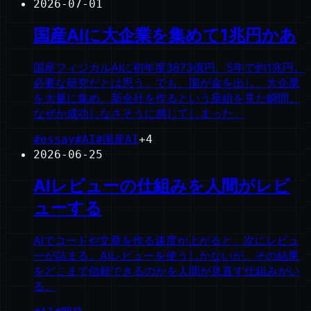
2026-07-01
国産AIに大企業を集めて1兆円かあ
国産フィジカルAIに初年度3873億円、5年で約1兆円。
必要な研究だとは思う。でも、国が金を出し、大企業
を大量に集め、新会社を作るという座組を見た瞬間、
なぜか成功しなさそうに感じてしまった。
#
essay
#
AI
#
国産AI
+
4
2026-06-25
AIレビューの仕組みを人間がレビ
ューする
AIでコードや文章を作る速度が上がると、次にレビュ
ーが詰まる。AIレビューを使うしかないが、その結果
をどこまで信頼できるのかを人間が見直す仕組みがい
る。