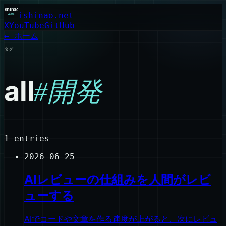
ishinao.net
X
YouTube
GitHub
← ホーム
タグ
all
#
開発
1
entries
2026-06-25
AIレビューの仕組みを人間がレビ
ューする
AIでコードや文章を作る速度が上がると、次にレビュ