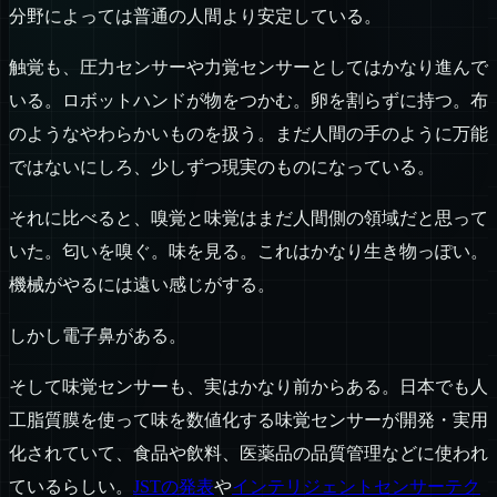
分野によっては普通の人間より安定している。
触覚も、圧力センサーや力覚センサーとしてはかなり進んで
いる。ロボットハンドが物をつかむ。卵を割らずに持つ。布
のようなやわらかいものを扱う。まだ人間の手のように万能
ではないにしろ、少しずつ現実のものになっている。
それに比べると、嗅覚と味覚はまだ人間側の領域だと思って
いた。匂いを嗅ぐ。味を見る。これはかなり生き物っぽい。
機械がやるには遠い感じがする。
しかし電子鼻がある。
そして味覚センサーも、実はかなり前からある。日本でも人
工脂質膜を使って味を数値化する味覚センサーが開発・実用
化されていて、食品や飲料、医薬品の品質管理などに使われ
ているらしい。
JSTの発表
や
インテリジェントセンサーテク