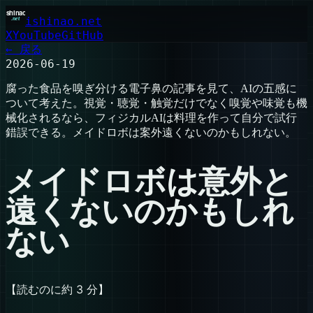
ishinao.net
X
YouTube
GitHub
← 戻る
2026-06-19
腐った食品を嗅ぎ分ける電子鼻の記事を見て、AIの五感に
ついて考えた。視覚・聴覚・触覚だけでなく嗅覚や味覚も機
械化されるなら、フィジカルAIは料理を作って自分で試行
錯誤できる。メイドロボは案外遠くないのかもしれない。
メイドロボは意外と
遠くないのかもしれ
ない
【読むのに約 3 分】