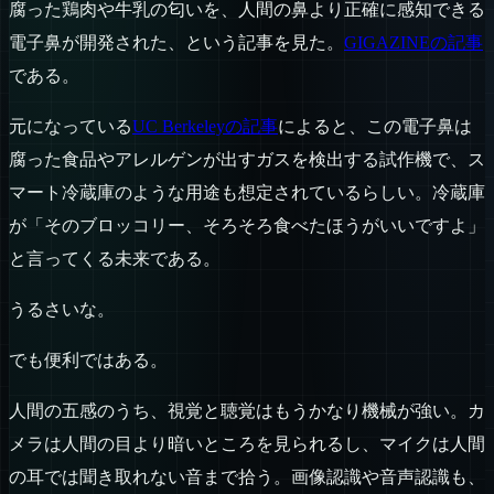
腐った鶏肉や牛乳の匂いを、人間の鼻より正確に感知できる
電子鼻が開発された、という記事を見た。
GIGAZINEの記事
である。
元になっている
UC Berkeleyの記事
によると、この電子鼻は
腐った食品やアレルゲンが出すガスを検出する試作機で、ス
マート冷蔵庫のような用途も想定されているらしい。冷蔵庫
が「そのブロッコリー、そろそろ食べたほうがいいですよ」
と言ってくる未来である。
うるさいな。
でも便利ではある。
人間の五感のうち、視覚と聴覚はもうかなり機械が強い。カ
メラは人間の目より暗いところを見られるし、マイクは人間
の耳では聞き取れない音まで拾う。画像認識や音声認識も、