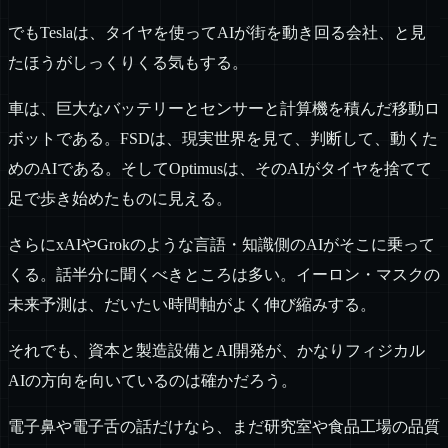
でもTeslaは、タイヤを使ってAIが街を動き回る会社、と見
たほうがしっくりくる気もする。
車は、巨大なバッテリーとセンサーと計算機を積んだ移動ロ
ボットである。FSDは、現実世界を見て、判断して、動くた
めのAIである。そしてOptimusは、そのAIがタイヤを捨てて
足で歩き始めたものに見える。
さらにxAIやGrokのような言語・知識側のAIがそこに乗って
くる。話半分に聞くべきところは多い。イーロン・マスクの
未来予測は、だいたい時間軸がよく伸び縮みする。
それでも、資本と製造設備とAI開発が、かなりフィジカル
AIの方向を向いているのは確かだろう。
電子鼻や電子舌の話だけなら、まだ研究室や食品工場の品質