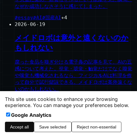
なぜか成功しなさそうに感じてしまった。
#
essay
#
AI
#
国産AI
+
4
2026-06-19
メイドロボは意外と遠くないのか
もしれない
腐った食品を嗅ぎ分ける電子鼻の記事を見て、AIの五
感について考えた。視覚・聴覚・触覚だけでなく嗅覚
や味覚も機械化されるなら、フィジカルAIは料理を作
って自分で試行錯誤できる。メイドロボは案外遠くな
いのかもしれない。
This site uses cookies to enhance your browsing
#
essay
#
フィジカルAI
#
ロボット
+
3
experience. You can manage your preferences below.
©
2026
ishinao.net
Google Analytics
heavymoons.net
Ampless CMS
Accept all
Save selected
Reject non-essential