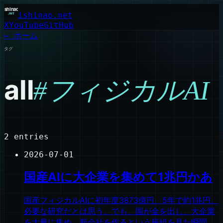
ishinao.net
X
YouTube
GitHub
← ホーム
タグ
all
#
フィジカルAI
2
entries
2026-07-01
国産AIに大企業を集めて1兆円かあ
国産フィジカルAIに初年度3873億円、5年で約1兆円。
必要な研究だとは思う。でも、国が金を出し、大企業
を大量に集め、新会社を作るという座組を見た瞬間、