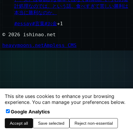
計処理なのでは、という話。食べすぎて苦しい勝利は
本当に勝利なのか。
#
essay
#
言葉
#
お金
+
1
©
2026
ishinao.net
heavymoons.net
Ampless CMS
This site uses cookies to enhance your browsing
experience. You can manage your preferences below.
Google Analytics
Accept all
Save selected
Reject non-essential