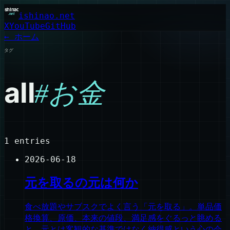
ishinao.net
X
YouTube
GitHub
← ホーム
タグ
all
#
お金
1
entries
2026-06-18
元を取るの元は何か
食べ放題やサブスクでよく言う「元を取る」。単品価
格換算、原価、本来の値段、満足感をぐるっと眺める
と、元とは客観的な基準ではなく納得感という心の会