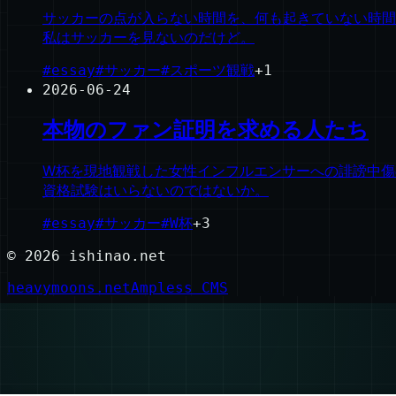
サッカーの点が入らない時間を、何も起きていない時間
私はサッカーを見ないのだけど。
#
essay
#
サッカー
#
スポーツ観戦
+
1
2026-06-24
本物のファン証明を求める人たち
W杯を現地観戦した女性インフルエンサーへの誹謗中傷
資格試験はいらないのではないか。
#
essay
#
サッカー
#
W杯
+
3
©
2026
ishinao.net
heavymoons.net
Ampless CMS