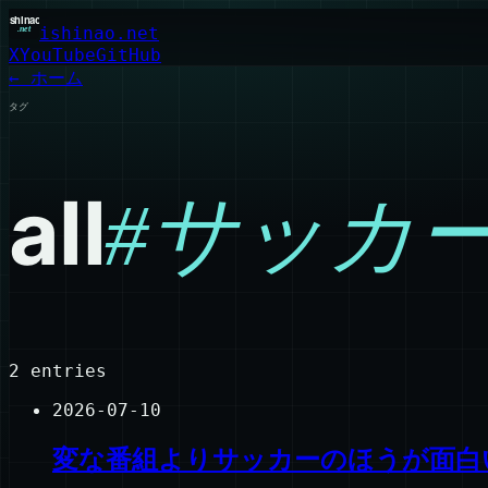
ishinao.net
X
YouTube
GitHub
← ホーム
タグ
all
#
サッカ
2
entries
2026-07-10
変な番組よりサッカーのほうが面白