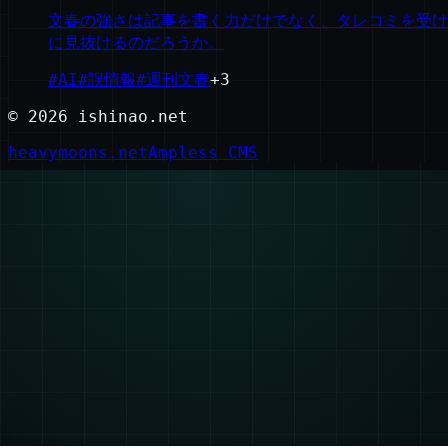
文春の強さは記事を書く力だけでなく、タレコミを受け
に見抜けるのだろうか。
#
AI
#
誤情報
#
週刊文春
+
3
©
2026
ishinao.net
heavymoons.net
Ampless CMS