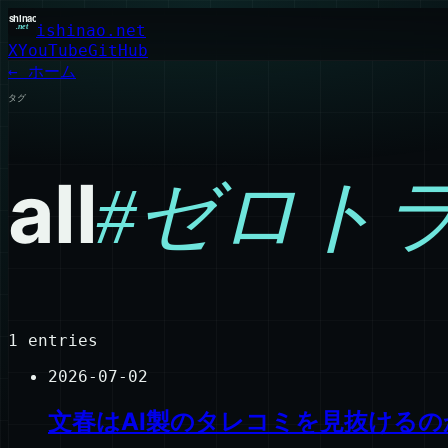
ishinao.net
X
YouTube
GitHub
← ホーム
タグ
all
#
ゼロト
1
entries
2026-07-02
文春はAI製のタレコミを見抜けるの