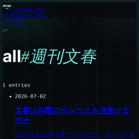
ishinao.net
X
YouTube
GitHub
← ホーム
タグ
all
#
週刊文春
1
entries
2026-07-02
文春はAI製のタレコミを見抜ける
のか
文春の強さは記事を書く力だけでなく、タレコミを受