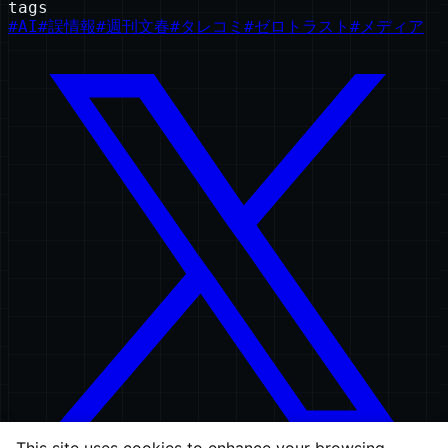
tags
#
AI
#
誤情報
#
週刊文春
#
タレコミ
#
ゼロトラスト
#
メディア