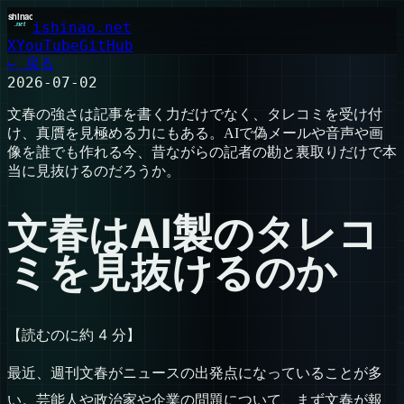
ishinao.net
X
YouTube
GitHub
← 戻る
2026-07-02
文春の強さは記事を書く力だけでなく、タレコミを受け付
け、真贋を見極める力にもある。AIで偽メールや音声や画
像を誰でも作れる今、昔ながらの記者の勘と裏取りだけで本
当に見抜けるのだろうか。
文春はAI製のタレコ
ミを見抜けるのか
【読むのに約 4 分】
最近、週刊文春がニュースの出発点になっていることが多
い。芸能人や政治家や企業の問題について、まず文春が報