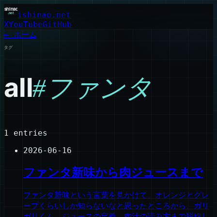
ishinao.net
X
YouTube
GitHub
← ホーム
タグ
all
#
ファンタ
1
entries
2026-06-16
ファンタ新味から肉ジュースまで
ファンタ新味という言葉を見かけて、オレンジとグレ
ープくらいしか知らないなと思ったところから、ガリ
ガリくん、ジュースの定義、肉汁の読み方まで脱線し