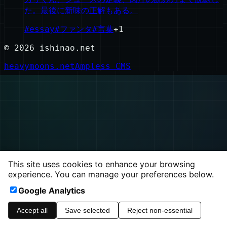
た。最後に新味の正解もある。
#
essay
#
ファンタ
#
言葉
+
1
©
2026
ishinao.net
heavymoons.net
Ampless CMS
This site uses cookies to enhance your browsing
experience. You can manage your preferences below.
Google Analytics
Accept all
Save selected
Reject non-essential