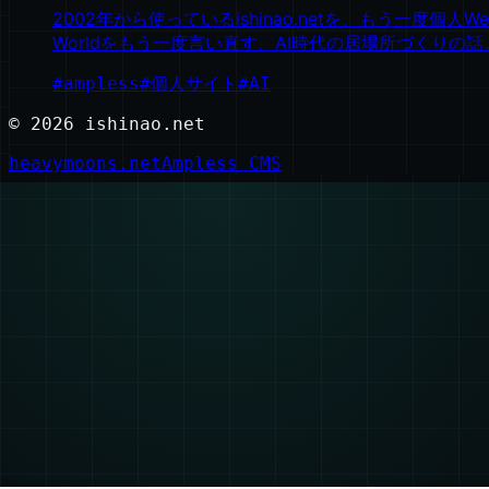
2002年から使っているishinao.netを、もう一度個人
Worldをもう一度言い直す、AI時代の居場所づくりの話
#
ampless
#
個人サイト
#
AI
©
2026
ishinao.net
heavymoons.net
Ampless CMS