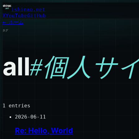
ishinao.net
X
YouTube
GitHub
← ホーム
タグ
all
#
個人サ
1
entries
2026-06-11
Re: Hello, World