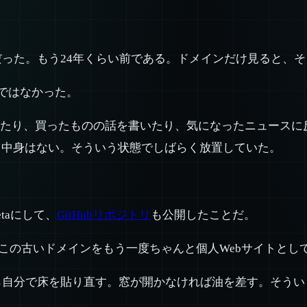
1-13T00:36:49Z だった。もう24年くらい前である。ドメイ
中身ではなかった。
いたり、買ったものの話を書いたり、気になったニュース
、中身はない。そういう状態でしばらく放置していた。
betaにして、
GitHubリポジトリ
も公開したことだ。
essは、この古いドメインをもう一度ちゃんと個人Webサイト
分で床を貼り直す。窓が開かなければ油を差す。そういうドッグ