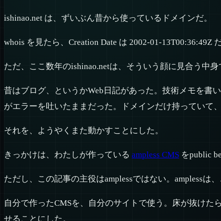
ishinao.net は、ずいぶん昔から使っているドメインだ。
whois を見たら、Creation Date は 2002-0
ただ、ここ数年のishinao.netは、そういう顔に見合う
昔はブログ、というかWeb日記があった。技術メモを書
がエラーを吐いたままだった。ドメインだけ持っていて
それを、ようやくまた動かすことにした。
きっかけは、わたしが作っている
ampless CMS
をpublic 
ただし、この記事の主役はamplessではない。ampl
自分で作ったCMSを、自分のサイトで使う。床が抜けたら自
せることにした。