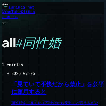
ishinao.net
X
YouTube
GitHub
← ホーム
タグ
all
#
同性婚
1
entries
2026-07-06
「見ていて不快だから禁止」を公平
に運用すると
同性婚を「見ていて不快だから反対」と言う人がい