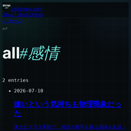
ishinao.net
X
YouTube
GitHub
← ホーム
タグ
all
#
感情
2
entries
2026-07-10
嫌いという気持ちも物理現象だっ
た
東大のマウス実験で、特定の相手を嫌う感情を生成・