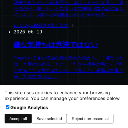
消去できたという話を見た。ロボトミーとは違う。違
うのだが、嫌いという気持ちまで神経回路の話に落ち
ていくと、人間への特別扱いが少し剥がれる。
#
essay
#
脳科学
#
東京大学
+
1
2026-06-19
嫌な気持ちは判決ではない
Togetterで見た梅酒の瓶が割れた話から、「嫌だった
ね」と受け止めることと、「だから相手が悪い」と判
定することは別ではないか、と考えた。感情は大事だ
が、判決文ではない。
#
essay
#
子育て
#
感情
+
2
This site uses cookies to enhance your browsing
©
2026
ishinao.net
experience. You can manage your preferences below.
Google Analytics
heavymoons.net
Ampless CMS
Accept all
Save selected
Reject non-essential