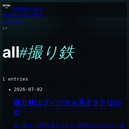
ishinao.net
X
YouTube
GitHub
← ホーム
タグ
all
#
撮り鉄
1
entries
2026-07-02
撮り鉄はフィジカル系オタクなの
か
撮り鉄は、知識を集めるオタク趣味でありながら、遠