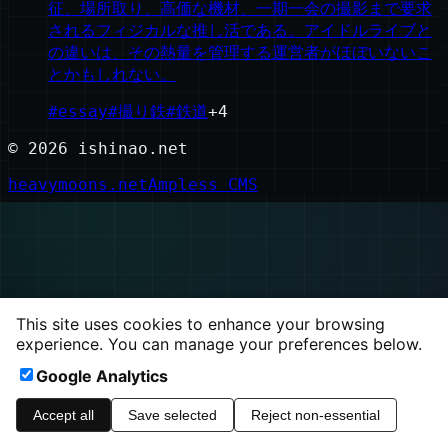
征、場所取り、高価な機材、一期一会の撮影まで要求
されるフィジカルな推し活である。アイドルライブと
の違いは、その熱量を管理する運営者がほぼいないこ
とかもしれない。
#
essay
#
撮り鉄
#
鉄道
+
4
©
2026
ishinao.net
heavymoons.net
Ampless CMS
This site uses cookies to enhance your browsing
experience. You can manage your preferences below.
Google Analytics
Accept all
Save selected
Reject non-essential