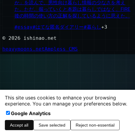
か」を読んで、男性向け暮らし情報の少なさを考え
た。ただ、掘っていくと本題は暮らしではなく、FIRE
後の時間の使い方の正解を探しているように思えた。
#
essay
#
はてな匿名ダイアリー
#
暮らし
+
3
©
2026
ishinao.net
heavymoons.net
Ampless CMS
This site uses cookies to enhance your browsing
experience. You can manage your preferences below.
Google Analytics
Accept all
Save selected
Reject non-essential