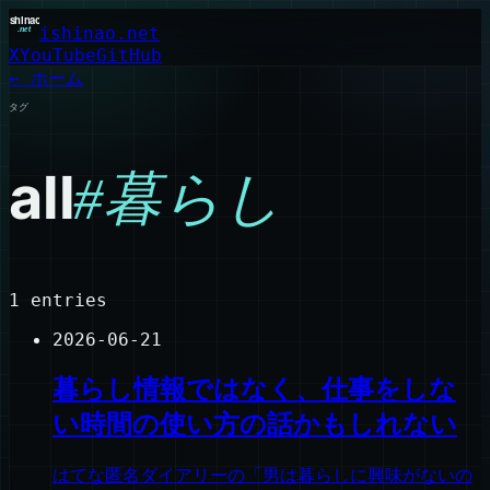
ishinao.net
X
YouTube
GitHub
← ホーム
タグ
all
#
暮らし
1
entries
2026-06-21
暮らし情報ではなく、仕事をしな
い時間の使い方の話かもしれない
はてな匿名ダイアリーの「男は暮らしに興味がないの