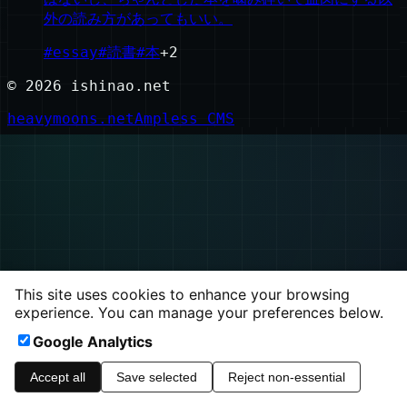
外の読み方があってもいい。
#
essay
#
読書
#
本
+
2
©
2026
ishinao.net
heavymoons.net
Ampless CMS
This site uses cookies to enhance your browsing
experience. You can manage your preferences below.
Google Analytics
Accept all
Save selected
Reject non-essential