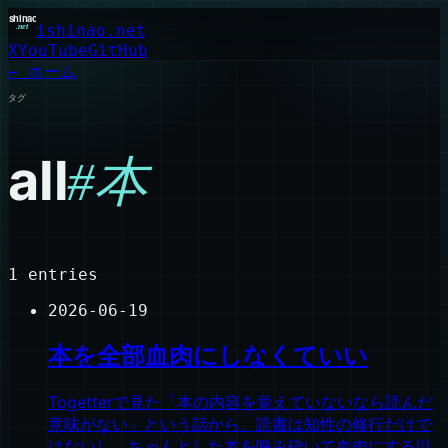
ishinao.net
X
YouTube
GitHub
← ホーム
タグ
all
#
本
1
entries
2026-06-19
本を全部血肉にしなくていい
Togetterで見た「本の内容を覚えていないなら読んだ
意味がない」という話から。読書は知性の修行だけで
はないし、ちゃんとした本を噛み砕いて血肉にする以