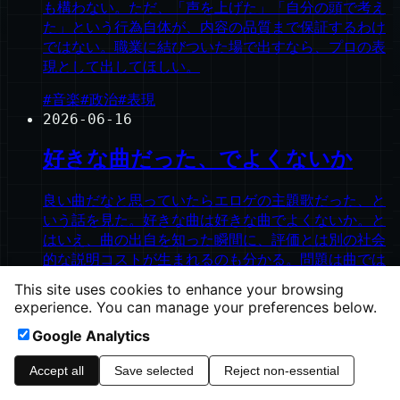
も構わない。ただ、「声を上げた」「自分の頭で考え
た」という行為自体が、内容の品質まで保証するわけ
ではない。職業に結びついた場で出すなら、プロの表
現として出してほしい。
#
音楽
#
政治
#
表現
2026-06-16
好きな曲だった、でよくないか
良い曲だなと思っていたらエロゲの主題歌だった、と
いう話を見た。好きな曲は好きな曲でよくないか。と
はいえ、曲の出自を知った瞬間に、評価とは別の社会
的な説明コストが生まれるのも分かる。問題は曲では
なく、「たら」の部分なのかもしれない。
This site uses cookies to enhance your browsing
experience. You can manage your preferences below.
#
essay
#
音楽
#
エロゲ
+
1
Google Analytics
©
2026
ishinao.net
Accept all
Save selected
Reject non-essential
heavymoons.net
Ampless CMS