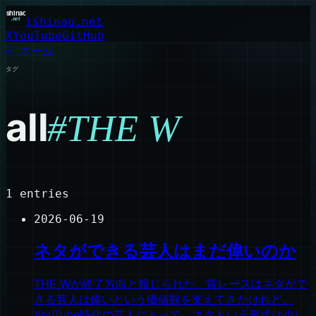
ishinao.net
X
YouTube
GitHub
← ホーム
タグ
all
#
THE W
1
entries
2026-06-19
ネタができる芸人はまだ偉いのか
THE Wが終了方向と報じられた。賞レースはネタがで
きる芸人は偉いという価値観を支えてきたけれど、
YouTube時代の芸人にとって、ネタという形式は少し