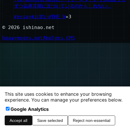
ずつ古典芸能に近づいているのかもしれない。
#
essay
#
お笑い
#
THE W
+
3
©
2026
ishinao.net
heavymoons.net
Ampless CMS
This site uses cookies to enhance your browsing
experience. You can manage your preferences below.
Google Analytics
Accept all
Save selected
Reject non-essential