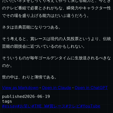
だいたいネタをじっくり考えて作って演じる能力と、今どき
のテレビ番組で必要とされがちな、瞬発力やキャラクター性
でその場を盛り上げる能力はだいぶ違うだろう。
ネタは古典芸能になりつつある。
そう考えると、賞レースは現代の人気投票というより、伝統
芸能の競技会に近づいているのかもしれない。
そういうものが毎年ゴールデンタイムに生放送されるべきな
のか。
世の中は、わりと薄情である。
View as Markdown
·
Open in Claude
·
Open in ChatGPT
published
2026-06-19
tags
#
essay
#
お笑い
#
THE W
#
賞レース
#
テレビ
#
YouTube