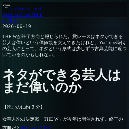
ishinao.net
X
YouTube
GitHub
← 戻る
2026-06-19
THE Wが終了方向と報じられた。賞レースはネタができる
芸人は偉いという価値観を支えてきたけれど、YouTube時代
の芸人にとって、ネタという形式は少しずつ古典芸能に近づ
いているのかもしれない。
ネタができる芸人は
まだ偉いのか
【読むのに約 3 分】
女芸人No.1決定戦「THE W」が今年は開催されず、終了の
方向だと
報じられていた
。