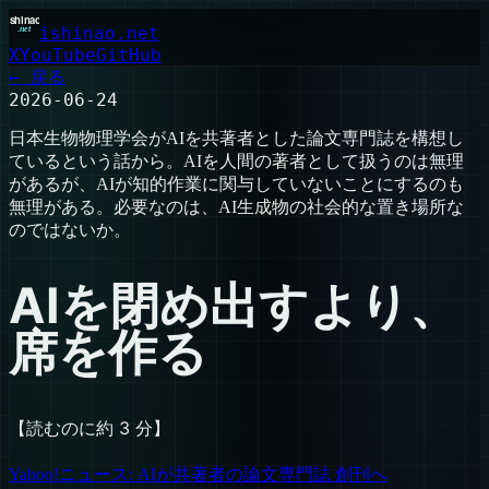
ishinao.net
X
YouTube
GitHub
← 戻る
2026-06-24
日本生物物理学会がAIを共著者とした論文専門誌を構想し
ているという話から。AIを人間の著者として扱うのは無理
があるが、AIが知的作業に関与していないことにするのも
無理がある。必要なのは、AI生成物の社会的な置き場所な
のではないか。
AIを閉め出すより、
席を作る
【読むのに約 3 分】
Yahoo!ニュース: AIが共著者の論文専門誌 創刊へ