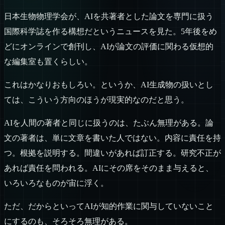
日本生物物理学会が、AIを共著者とした論文を専門に扱う
国際科学誌を作る構想だというニュースを見た。5年後をめ
どにオンラインで創刊し、AIが論文の評価に関わる仮想的
な編集室も置くらしい。
これはかなりおもしろい。というか、AI生成物の扱いとし
ては、こういう方向のほうが現実的なのだと思う。
AIを人間の著者と同じに扱うのは、たぶん無理がある。論
文の著者は、単に文章を書いた人ではない。内容に責任を持
つ。根拠を説明する。間違いがあれば訂正する。研究不正が
あれば責任を問われる。AIにその席をそのまま与えると、
いろいろなものが宙に浮く。
ただ、だからといってAIが知的作業に関与していないこと
にするのも、そろそろ無理がある。