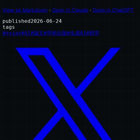
View as Markdown
·
Open in Claude
·
Open in ChatGPT
published
2026-06-24
tags
#
essay
#
AI
#
論文
#
学術出版
#
生成AI
#
研究