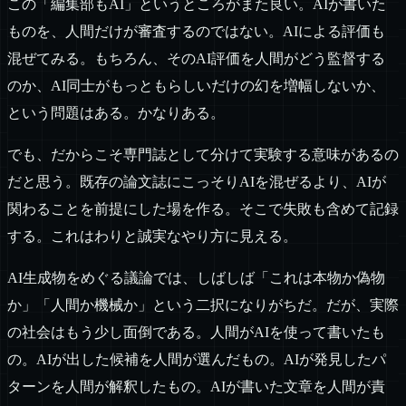
この「編集部もAI」というところがまた良い。AIが書いた
ものを、人間だけが審査するのではない。AIによる評価も
混ぜてみる。もちろん、そのAI評価を人間がどう監督する
のか、AI同士がもっともらしいだけの幻を増幅しないか、
という問題はある。かなりある。
でも、だからこそ専門誌として分けて実験する意味があるの
だと思う。既存の論文誌にこっそりAIを混ぜるより、AIが
関わることを前提にした場を作る。そこで失敗も含めて記録
する。これはわりと誠実なやり方に見える。
AI生成物をめぐる議論では、しばしば「これは本物か偽物
か」「人間か機械か」という二択になりがちだ。だが、実際
の社会はもう少し面倒である。人間がAIを使って書いたも
の。AIが出した候補を人間が選んだもの。AIが発見したパ
ターンを人間が解釈したもの。AIが書いた文章を人間が責