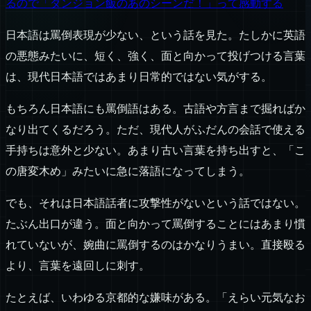
るので「ダンジョン飯のあのシーンだ！」って感動する
日本語は罵倒表現が少ない、という話を見た。たしかに英語
の悪態みたいに、短く、強く、面と向かって投げつける言葉
は、現代日本語ではあまり日常的ではない気がする。
もちろん日本語にも罵倒語はある。古語や方言まで掘ればか
なり出てくるだろう。ただ、現代人がふだんの会話で使える
手持ちは意外と少ない。あまり古い言葉を持ち出すと、「こ
の唐変木め」みたいに急に落語になってしまう。
でも、それは日本語話者に攻撃性がないという話ではない。
たぶん出口が違う。面と向かって罵倒することにはあまり慣
れていないが、婉曲に罵倒するのはかなりうまい。直接殴る
より、言葉を遠回しに刺す。
たとえば、いわゆる京都的な嫌味がある。「えらい元気なお