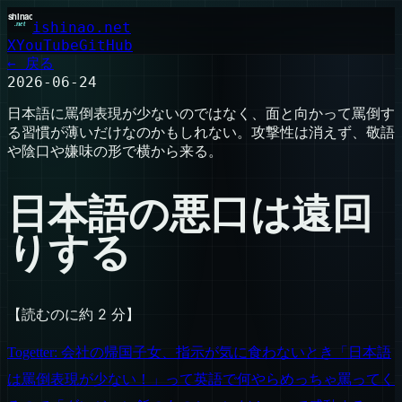
ishinao.net
X
YouTube
GitHub
← 戻る
2026-06-24
日本語に罵倒表現が少ないのではなく、面と向かって罵倒す
る習慣が薄いだけなのかもしれない。攻撃性は消えず、敬語
や陰口や嫌味の形で横から来る。
日本語の悪口は遠回
りする
【読むのに約 2 分】
Togetter: 会社の帰国子女、指示が気に食わないとき「日本語
は罵倒表現が少ない！」って英語で何やらめっちゃ罵ってく