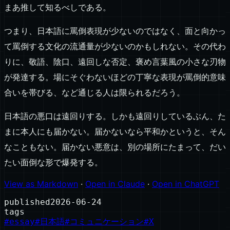
まあ推して知るべしである。
つまり、日本語に罵倒表現が少ないのではなく、面と向かっ
て罵倒する文化の流通量が少ないのかもしれない。その代わ
りに、敬語、陰口、遠回しな否定、褒め言葉風の小さな刃物
が発達する。場にそぐわないほどの丁寧な表現が罵倒的意味
合いを帯びる、など通じる人は限られるだろう。
日本語の悪口は遠回りする。しかも遠回りしているぶん、た
まに本人にも届かない。届かないなら平和かというと、そん
なこともない。届かない悪意は、別の場所にたまって、だい
たい面倒な形で爆発する。
View as Markdown
·
Open in Claude
·
Open in ChatGPT
published
2026-06-24
tags
#
essay
#
日本語
#
コミュニケーション
#
X