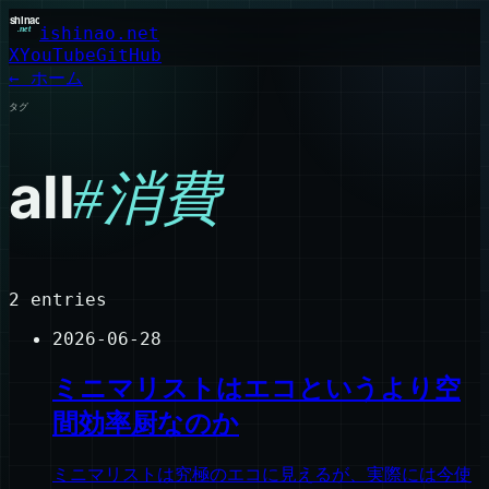
ishinao.net
X
YouTube
GitHub
← ホーム
タグ
all
#
消費
2
entries
2026-06-28
ミニマリストはエコというより空
間効率厨なのか
ミニマリストは究極のエコに見えるが、実際には今使