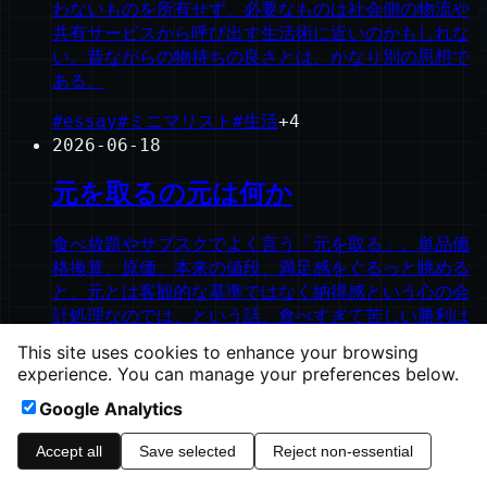
わないものを所有せず、必要なものは社会側の物流や
共有サービスから呼び出す生活術に近いのかもしれな
い。昔ながらの物持ちの良さとは、かなり別の思想で
ある。
#
essay
#
ミニマリスト
#
生活
+
4
2026-06-18
元を取るの元は何か
食べ放題やサブスクでよく言う「元を取る」。単品価
格換算、原価、本来の値段、満足感をぐるっと眺める
と、元とは客観的な基準ではなく納得感という心の会
計処理なのでは、という話。食べすぎて苦しい勝利は
本当に勝利なのか。
This site uses cookies to enhance your browsing
experience. You can manage your preferences below.
#
essay
#
言葉
#
お金
+
1
Google Analytics
©
2026
ishinao.net
Accept all
Save selected
Reject non-essential
heavymoons.net
Ampless CMS