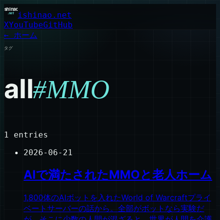
ishinao.net
X
YouTube
GitHub
← ホーム
タグ
all
#
MMO
1
entries
2026-06-21
AIで満たされたMMOと老人ホーム
1,800体のAIボットを入れたWorld of Warcraftプライ
ベートサーバーの話から。全部がボットなら実験だ
が、そこに少数の人間が混ざると、世界が人間を介護