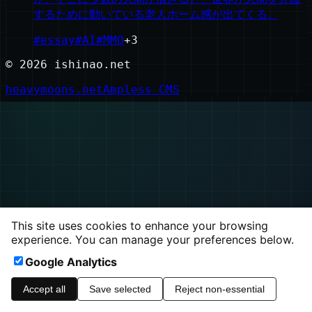
するために動いている老人ホーム感が出てくる。
#
essay
#
AI
#
MMO
+
3
©
2026
ishinao.net
heavymoons.net
Ampless CMS
This site uses cookies to enhance your browsing
experience. You can manage your preferences below.
Google Analytics
Accept all
Save selected
Reject non-essential