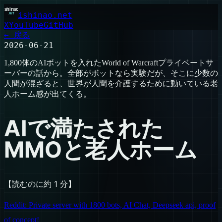
ishinao.net
X
YouTube
GitHub
← 戻る
2026-06-21
1,800体のAIボットを入れたWorld of Warcraftプライベートサ
ーバーの話から。全部がボットなら実験だが、そこに少数の
人間が混ざると、世界が人間を介護するために動いている老
人ホーム感が出てくる。
AIで満たされた
MMOと老人ホーム
【読むのに約 1 分】
Reddit: Private server with 1800 bots, AI Chat, Deepseek api, proof
of concept!