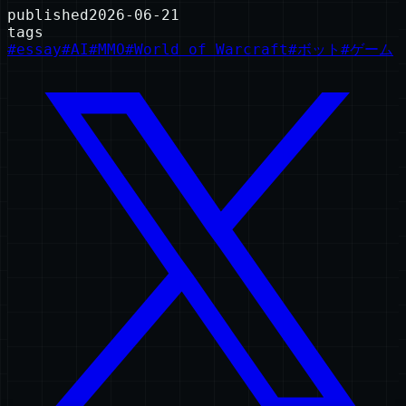
published
2026-06-21
tags
#
essay
#
AI
#
MMO
#
World of Warcraft
#
ボット
#
ゲーム