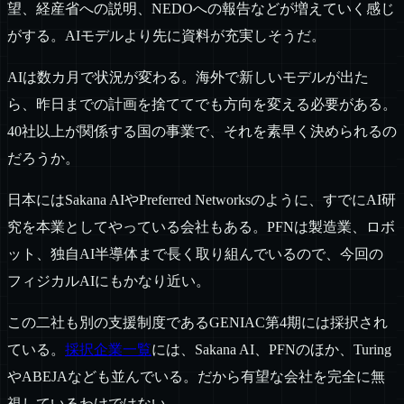
望、経産省への説明、NEDOへの報告などが増えていく感じ
がする。AIモデルより先に資料が充実しそうだ。
AIは数カ月で状況が変わる。海外で新しいモデルが出た
ら、昨日までの計画を捨ててでも方向を変える必要がある。
40社以上が関係する国の事業で、それを素早く決められるの
だろうか。
日本にはSakana AIやPreferred Networksのように、すでにAI研
究を本業としてやっている会社もある。PFNは製造業、ロボ
ット、独自AI半導体まで長く取り組んでいるので、今回の
フィジカルAIにもかなり近い。
この二社も別の支援制度であるGENIAC第4期には採択され
ている。
採択企業一覧
には、Sakana AI、PFNのほか、Turing
やABEJAなども並んでいる。だから有望な会社を完全に無
視しているわけではない。