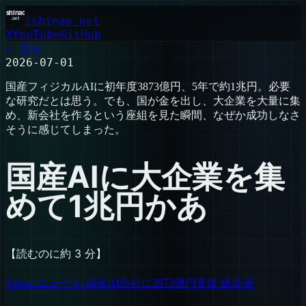
ishinao.net
X
YouTube
GitHub
← 戻る
2026-07-01
国産フィジカルAIに初年度3873億円、5年で約1兆円。必要
な研究だとは思う。でも、国が金を出し、大企業を大量に集
め、新会社を作るという座組を見た瞬間、なぜか成功しなさ
そうに感じてしまった。
国産AIに大企業を集
めて1兆円かあ
【読むのに約 3 分】
Yahoo!ニュース: 国産AI会社に3873億円支援 経産省