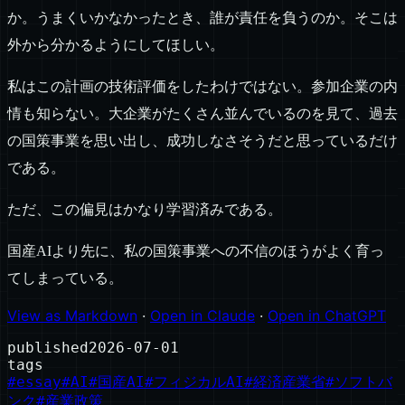
か。うまくいかなかったとき、誰が責任を負うのか。そこは
外から分かるようにしてほしい。
私はこの計画の技術評価をしたわけではない。参加企業の内
情も知らない。大企業がたくさん並んでいるのを見て、過去
の国策事業を思い出し、成功しなさそうだと思っているだけ
である。
ただ、この偏見はかなり学習済みである。
国産AIより先に、私の国策事業への不信のほうがよく育っ
てしまっている。
View as Markdown
·
Open in Claude
·
Open in ChatGPT
published
2026-07-01
tags
#
essay
#
AI
#
国産AI
#
フィジカルAI
#
経済産業省
#
ソフトバ
ンク
#
産業政策