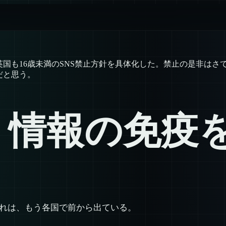
英国も16歳未満のSNS禁止方針を具体化した。禁止の是非は
だと思う。
り情報の免疫
流れは、もう各国で前から出ている。