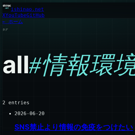
ishinao.net
X
YouTube
GitHub
← ホーム
タグ
all
#
情報環
2
entries
2026-06-20
SNS禁止より情報の免疫をつけたい