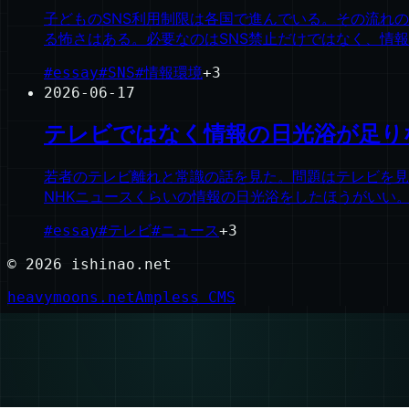
子どものSNS利用制限は各国で進んでいる。その流れ
る怖さはある。必要なのはSNS禁止だけではなく、情
#
essay
#
SNS
#
情報環境
+
3
2026-06-17
テレビではなく情報の日光浴が足り
若者のテレビ離れと常識の話を見た。問題はテレビを見
NHKニュースくらいの情報の日光浴をしたほうがいい
#
essay
#
テレビ
#
ニュース
+
3
©
2026
ishinao.net
heavymoons.net
Ampless CMS