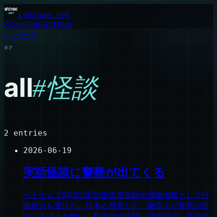
ishinao.net
X
YouTube
GitHub
← ホーム
タグ
all
#
怪談
2
entries
2026-06-19
実話怪談に警察が出てくる
ベトナムでSNSの実話怪談風投稿が虚偽情報として行
政処分を受けた。日本の感覚だと、幽霊より警察が出
てくるほうが怖い。観光地の信用、SNSデマ、表現の