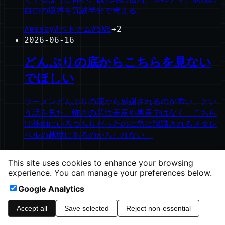
自由の境界を冗談半分で考える。
#
essay
#
ベトナム
#
SNS
+
2
2026-06-16
どんぶりの底からこちらを見ない
でほしい
ラーメンどんぶりの底から感謝されるのが怖い、とい
う話を見た。怖さの芯は善意や悪意ではなく、こちら
は外側にいるつもりだったのに急に認識されるメタレ
ベルの越境にあるのかもしれない。
#
essay
#
メタ演出
#
怪談
+
1
This site uses cookies to enhance your browsing
©
2026
ishinao.net
experience. You can manage your preferences below.
Google Analytics
heavymoons.net
Ampless CMS
Accept all
Save selected
Reject non-essential